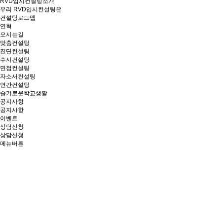
RVD입시컨설팅소개
우리 RVD입시컨설팅은
컨설팅로드맵
연혁
오시는길
맞춤컨설팅
진단컨설팅
수시컨설팅
면접컨설팅
자소서컨설팅
연간컨설팅
슬기로운학교생활
공지사항
공지사항
이벤트
상담신청
상담신청
메뉴버튼
이벤트
수험생의 6관왕을 응원합니다!